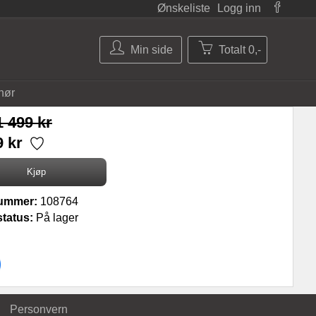
Ønskeliste
Logg inn
Min side
Totalt 0,-
hør
1 499 kr
9 kr
ummer:
108764
tatus:
På lager
Personvern