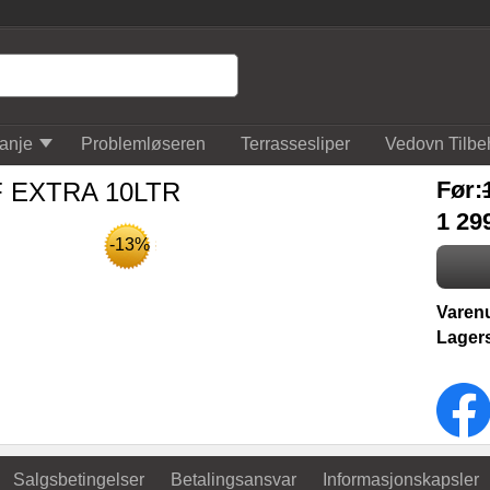
anje
Problemløseren
Terrassesliper
Vedovn Tilbe
Før:
 EXTRA 10LTR
1 29
-13%
Varen
Lagers
Salgsbetingelser
Betalingsansvar
Informasjonskapsler