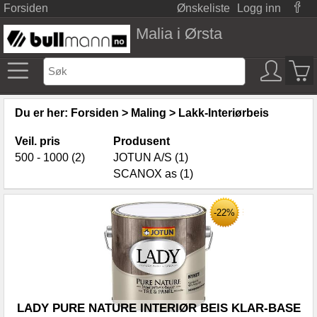
Forsiden
Ønskeliste
Logg inn
Malia i Ørsta
Du er her:
Forsiden
>
Maling
>
Lakk-Interiørbeis
Veil. pris
Produsent
500 - 1000 (2)
JOTUN A/S (1)
SCANOX as (1)
-22%
LADY PURE NATURE INTERIØR BEIS KLAR-BASE