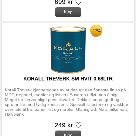
699 kr
-17%
KORALL TREVERK SM HVIT 0.68LTR
Korall Treverk kjennetegnes av at den gir den flotteste finish på
MDF, trepanel, møbler og listverk.Suveren utflyt uten å sige.
Meget brukervennlige penselkvalitet. Dekker meget godt og
spruter lite med fyldig konsistens. Spesielt slitesterke og vaskbar
overflate til tre, panel, list og møbler. Glansgrad: Matt, Silkematt,
Halvblank
249 kr