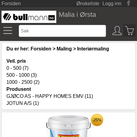
Forsiden
Ønskeliste
Logg inn
Malia i Ørsta
Du er her:
Forsiden
>
Maling
>
Interiørmaling
Veil. pris
0 - 500 (7)
500 - 1000 (3)
1000 - 2500 (2)
Produsent
GJØCO AS - HAPPY HOMES EMV (11)
JOTUN A/S (1)
-25%