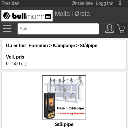
Forsiden
Ønskeliste
Logg inn
Malia i Ørsta
Du er her:
Forsiden
>
Kampanje
>
Stålpipe
Veil. pris
0 - 500 (1)
Stålpipe