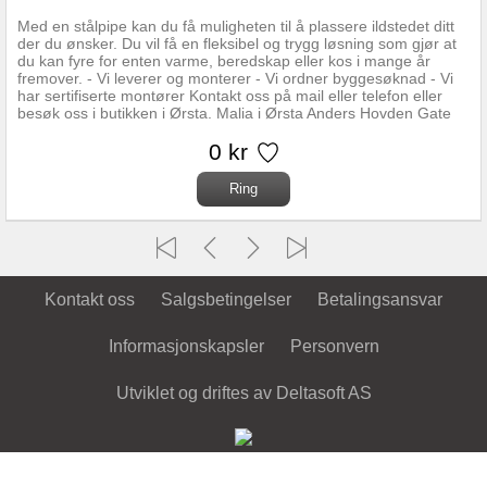
Med en stålpipe kan du få muligheten til å plassere ildstedet ditt
der du ønsker. Du vil få en fleksibel og trygg løsning som gjør at
du kan fyre for enten varme, beredskap eller kos i mange år
fremover. - Vi leverer og monterer - Vi ordner byggesøknad - Vi
har sertifiserte montører Kontakt oss på mail eller telefon eller
besøk oss i butikken i Ørsta. Malia i Ørsta Anders Hovden Gate
18 6153 Ørsta Tlf: 70330650 Mail: post@bullmann.no
0 kr
Kontakt oss
Salgsbetingelser
Betalingsansvar
Informasjonskapsler
Personvern
Utviklet og driftes av Deltasoft AS