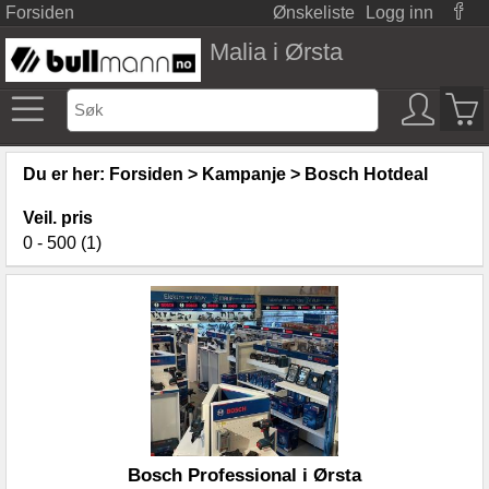
Forsiden
Ønskeliste
Logg inn
Malia i Ørsta
Du er her:
Forsiden
>
Kampanje
>
Bosch Hotdeal
Veil. pris
0 - 500 (1)
Bosch Professional i Ørsta