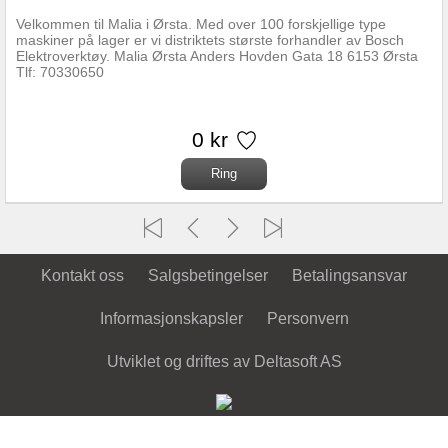
Velkommen til Malia i Ørsta. Med over 100 forskjellige type
maskiner på lager er vi distriktets største forhandler av Bosch
Elektroverktøy. Malia Ørsta Anders Hovden Gata 18 6153 Ørsta
Tlf: 70330650
0 kr
Kontakt oss
Salgsbetingelser
Betalingsansvar
Informasjonskapsler
Personvern
Utviklet og driftes av Deltasoft AS